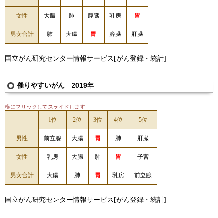
女性
大腸
肺
膵臓
乳房
胃
男女合計
肺
大腸
胃
膵臓
肝臓
国立がん研究センター情報サービス[がん登録・統計]
2019
罹りやすいがん
年
横にフリックしてスライドします
1位
2位
3位
4位
5位
男性
前立腺
大腸
胃
肺
肝臓
女性
乳房
大腸
肺
胃
子宮
男女合計
大腸
肺
胃
乳房
前立腺
国立がん研究センター情報サービス[がん登録・統計]