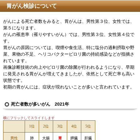
胃がん検診について
がんによる死亡者数をみると、胃がんは、男性第３位、女性では、
第５になります。
がんの罹患率（罹りやすいがん）では、男性第３位、女性第４位で
す。
胃がんの原因については、喫煙や食生活、特に塩分の過剰摂取や野
菜、果物の不足、ヘリコバクターピロリ菌の持続感染などが指摘さ
れています。
画像診断技術の向上やピロリ菌の除菌が行われるようになり、早期
に発見される胃がんが増えてきましたが、依然として死亡率も高い
状態です。
初期の胃がんには、症状が現れないことが多いと言われています。
2021
死亡者数が多いがん
年
横にフリックしてスライドします
1位
2位
3位
4位
5位
男性
肺
大腸
胃
膵臓
肝臓